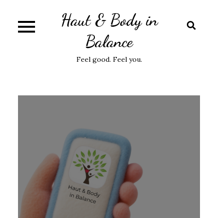
Skip
Haut & Body in
to
content
Balance
Feel good. Feel you.