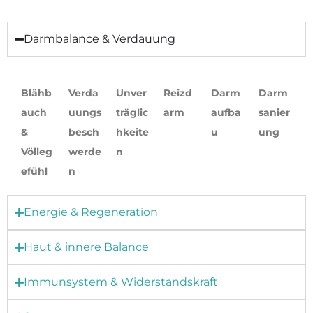
Darmbalance & Verdauung
Blähb
Verda
Unver
Reizd
Darm
Darm
auch
uungs
träglic
arm
aufba
sanier
&
besch
hkeite
u
ung
Völleg
werde
n
efühl
n
Energie & Regeneration
Haut & innere Balance
Immunsystem & Widerstandskraft