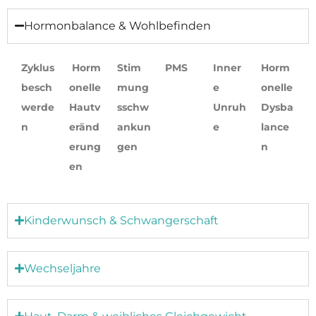
Hormonbalance & Wohlbefinden
Zyklus
Horm
Stim
PMS
Inner
Horm
besch
onelle
mung
e
onelle
werde
Hautv
sschw
Unruh
Dysba
n
eränd
ankun
e
lance
erung
gen
n
en
Kinderwunsch & Schwangerschaft
Wechseljahre