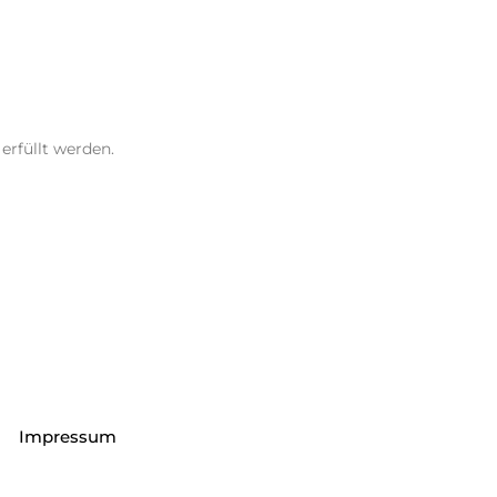
erfüllt werden.
du auf „alle akzeptieren“ klickst, stimmst du der Verwen
Impressum