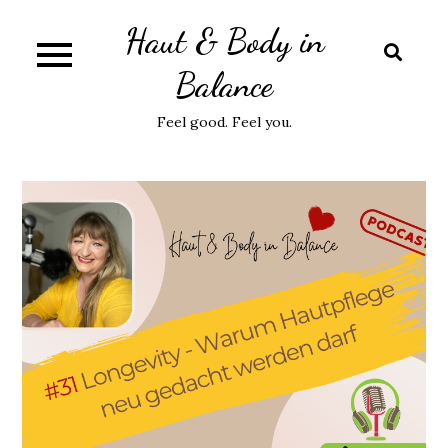
Skip
Haut & Body in
to
content
Balance
Feel good. Feel you.