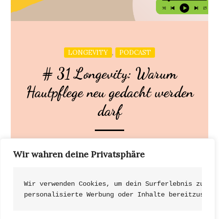
,
LONGEVITY
PODCAST
# 31 Longevity: Warum
Hautpflege neu gedacht werden
darf
Wir starten in dieser ersten Folge (1.8) mit dem
Wir wahren deine Privatsphäre
weltweit aktuellen Thema: LONGEVITY. Hier
erfährst […]
Wir verwenden Cookies, um dein Surferlebnis zu ve
personalisierte Werbung oder Inhalte bereitzustel