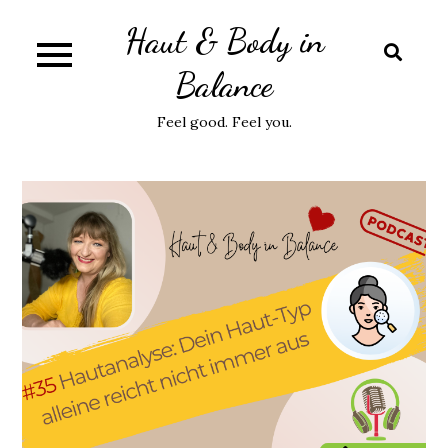
Skip
Haut & Body in
to
content
Balance
Feel good. Feel you.