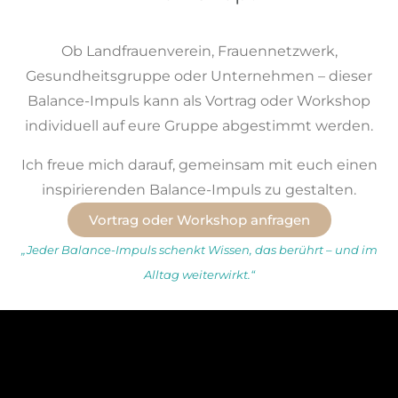
Ob Landfrauenverein, Frauennetzwerk,
Gesundheitsgruppe oder Unternehmen – dieser
Balance-Impuls kann als Vortrag oder Workshop
individuell auf eure Gruppe abgestimmt werden.
Ich freue mich darauf, gemeinsam mit euch einen
inspirierenden Balance-Impuls zu gestalten.
Vortrag oder Workshop anfragen
„Jeder Balance-Impuls schenkt Wissen, das berührt – und im
Alltag weiterwirkt.“