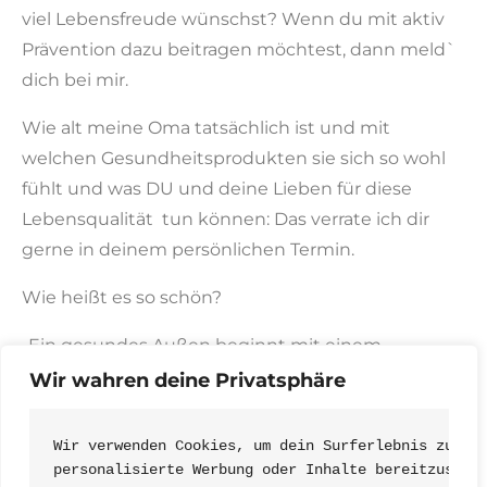
viel Lebensfreude wünschst? Wenn du mit aktiv
Prävention dazu beitragen möchtest, dann meld`
dich bei mir.
Wie alt meine Oma tatsächlich ist und mit
welchen Gesundheitsprodukten sie sich so wohl
fühlt und was DU und deine Lieben für diese
Lebensqualität tun können: Das verrate ich dir
gerne in deinem persönlichen Termin.
Wie heißt es so schön?
„Ein gesundes Außen beginnt mit einem
gesunden Innen.
Wir wahren deine Privatsphäre
Es gibt viele Krankheiten. Aber nur eine
Wir verwenden Cookies, um dein Surferlebnis zu ve
Gesundheit.“
personalisierte Werbung oder Inhalte bereitzustel