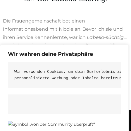
Die Frauengemeinschaft bot einen
Informationsabend mit Nicole an. Bevor ich sie und
ihren Service kennenlernte, war ich
Labello-süchtig
…
somit hatte ich mir als erstes eine alternative Pflege
bestellt. Ich merkte, das anfangs „genau das
Wir wahren deine Privatsphäre
Gegenteil“ passierte: Meine Lippenhaut schälte sich
ohne Ende. Aufgrund Nicoles „Zureden“ habe ich
Wir verwenden Cookies, um dein Surferlebnis zu ve
durchgehalten und siehe da – nach 1,5 benutzen
personalisierte Werbung oder Inhalte bereitzustel
Lippenpflegestiften bekam ich super weiche Lippen.
Das sind sie bis heute und nun sieht auch mein
gesamtes Hautbild frisch und gut aus.