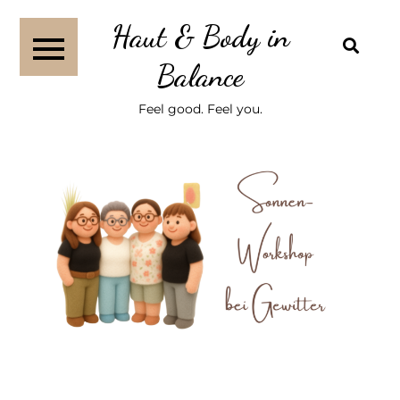
Haut & Body in
Balance
Feel good. Feel you.