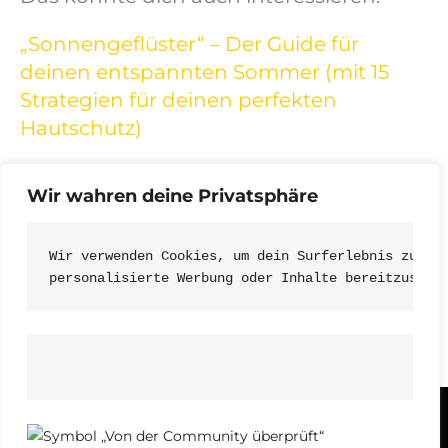
„Sonnengeflüster“ – Der Guide für
deinen entspannten Sommer (mit 15
Strategien für deinen perfekten
Hautschutz)
„SonnenMomente“ – Hier reservierst du
Wir wahren deine Privatsphäre
dir dein Freundinnen-Workshop
Wir verwenden Cookies, um dein Surferlebnis zu ve
personalisierte Werbung oder Inhalte bereitzustel
Das sagen die Teilnehmerinnen