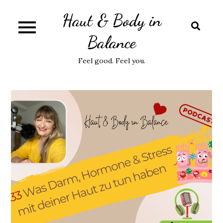
Skip
Haut & Body in
to
content
Balance
Feel good. Feel you.