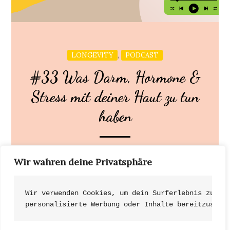
,
LONGEVITY
PODCAST
#33 Was Darm, Hormone &
Stress mit deiner Haut zu tun
haben
Warum können wir unsere Haut nicht isoliert
Wir wahren deine Privatsphäre
betrachten? Sie ist kein Einzelorgan und reagiert
auf […]
Wir verwenden Cookies, um dein Surferlebnis zu ve
personalisierte Werbung oder Inhalte bereitzustel