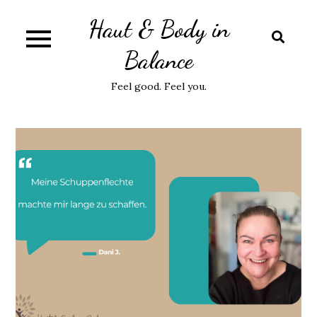
Skip
Haut & Body in
to
content
Balance
Feel good. Feel you.