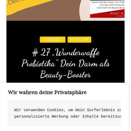
,
DARMZEIT
PODCAST
# 27 „Wunderwaffe
Probiotika“ Dein Darm als
Beauty-Booster
Wir wahren deine Privatsphäre
Unser Darm ist nicht nur für die Verdauung
zuständig – er ist das Zentrum unserer […]
Wir verwenden Cookies, um dein Surferlebnis zu ve
personalisierte Werbung oder Inhalte bereitzustel