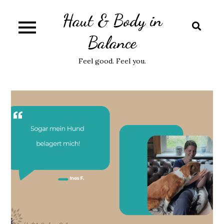
Skip
Haut & Body in
to
content
Balance
Feel good. Feel you.