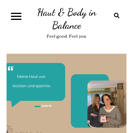
Skip
Haut & Body in
to
content
Balance
Feel good. Feel you.