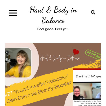
Skip
Haut & Body in
to
content
Balance
Feel good. Feel you.