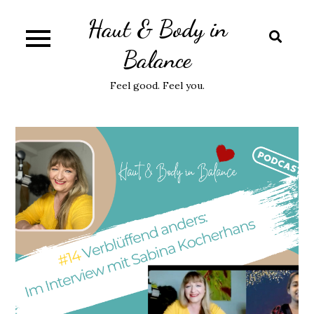
Skip
Haut & Body in
to
content
Balance
Feel good. Feel you.