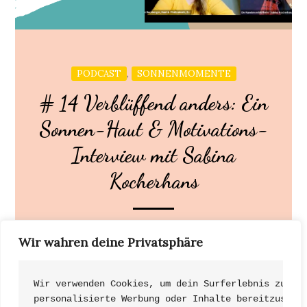
,
PODCAST
SONNENMOMENTE
# 14 Verblüffend anders: Ein
Sonnen-Haut & Motivations-
Interview mit Sabina
Kocherhans
„SIE“. kommt aus Sri Lanka und wurde aufgrund
Wir wahren deine Privatsphäre
ihrer bewegten Vergangenheit Bestseller-Autorin,
Speakerin und internationale […]
Wir verwenden Cookies, um dein Surferlebnis zu ve
personalisierte Werbung oder Inhalte bereitzustel