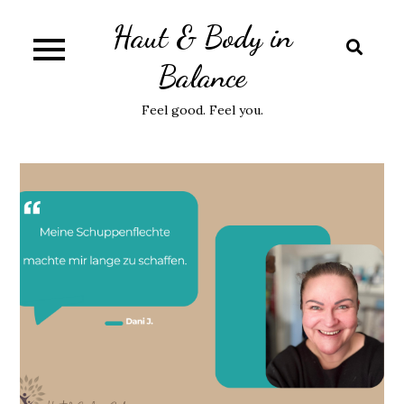
Skip
Haut & Body in
to
content
Balance
Feel good. Feel you.