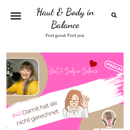
Skip
Haut & Body in
to
content
Balance
Feel good. Feel you.