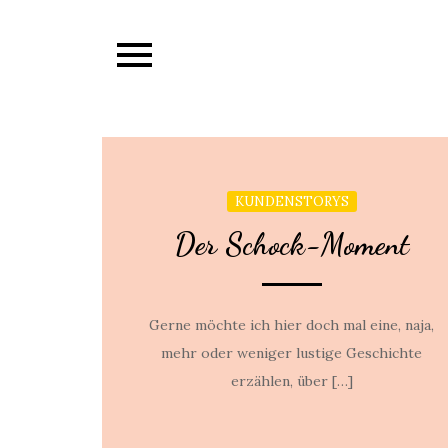
Skip
to
content
KUNDENSTORYS
Der Schock-Moment
Gerne möchte ich hier doch mal eine, naja,
mehr oder weniger lustige Geschichte
erzählen, über […]