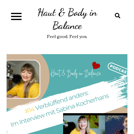
Skip
Haut & Body in
to
content
Balance
Feel good. Feel you.