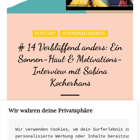
,
PODCAST
SONNENMOMENTE
# 14 Verblüffend anders: Ein
Sonnen-Haut & Motivations-
Interview mit Sabina
Kocherhans
„SIE“. kommt aus Sri Lanka und wurde aufgrund
Wir wahren deine Privatsphäre
ihrer bewegten Vergangenheit Bestseller-Autorin,
Speakerin und internationale […]
Wir verwenden Cookies, um dein Surferlebnis zu ve
personalisierte Werbung oder Inhalte bereitzustel