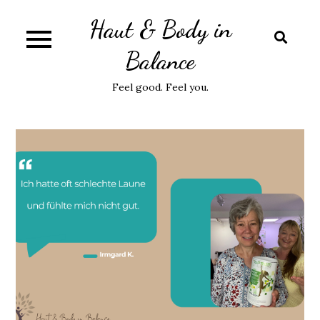
Skip
Haut & Body in
to
content
Balance
Feel good. Feel you.