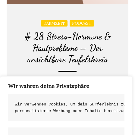
,
DARMZEIT
PODCAST
# 28 Stress-Hormone &
Hautprobleme – Der
unsichtbare Teufelskreis
In diesen spannenden 15 Minuten erfährst du,
Wir wahren deine Privatsphäre
warum Stress wie ein Orkan in unserem
Hormonsystem […]
Wir verwenden Cookies, um dein Surferlebnis zu ve
personalisierte Werbung oder Inhalte bereitzustel