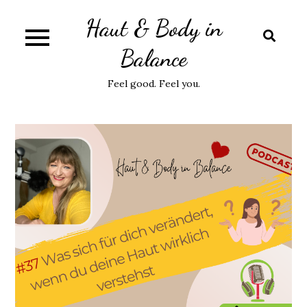
Skip
Haut & Body in
to
content
Balance
Feel good. Feel you.