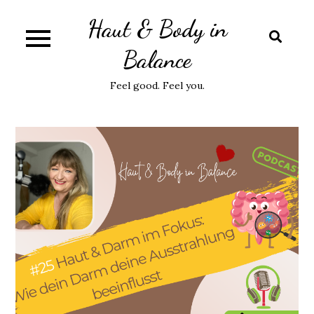
Skip
Haut & Body in
to
content
Balance
Feel good. Feel you.