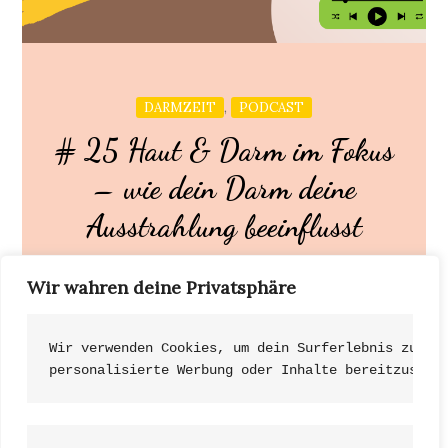
,
DARMZEIT
PODCAST
# 25 Haut & Darm im Fokus
– wie dein Darm deine
Ausstrahlung beeinflusst
Wir wahren deine Privatsphäre
Warum ist unser Darm so wichtig für unsere Haut
und was genau macht unser Mikrobiom? […]
Wir verwenden Cookies, um dein Surferlebnis zu ve
personalisierte Werbung oder Inhalte bereitzustel