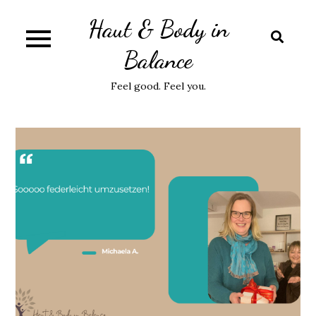
Skip
Haut & Body in
to
content
Balance
Feel good. Feel you.